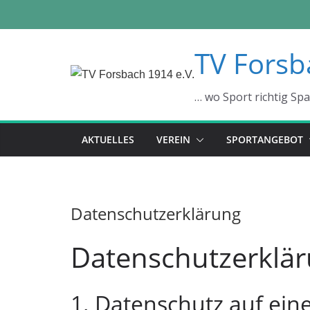
Zum
TV Forsb
Inhalt
springen
… wo Sport richtig Sp
AKTUELLES
VEREIN
SPORTANGEBOT
Datenschutzerklärung
Datenschutz­erklä
1. Datenschutz auf eine