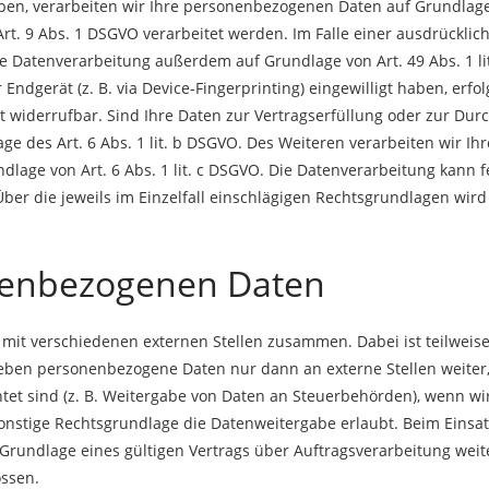
ben, verarbeiten wir Ihre personenbezogenen Daten auf Grundlage von
t. 9 Abs. 1 DSGVO verarbeitet werden. Im Falle einer ausdrücklich
e Datenverarbeitung außerdem auf Grundlage von Art. 49 Abs. 1 li
r Endgerät (z. B. via Device-Fingerprinting) eingewilligt haben, erf
zeit widerrufbar. Sind Ihre Daten zur Vertragserfüllung oder zur 
age des Art. 6 Abs. 1 lit. b DSGVO. Des Weiteren verarbeiten wir Ihr
undlage von Art. 6 Abs. 1 lit. c DSGVO. Die Datenverarbeitung kann
. Über die jeweils im Einzelfall einschlägigen Rechtsgrundlagen wi
nenbezogenen Daten
r mit verschiedenen externen Stellen zusammen. Dabei ist teilwe
 geben personenbezogene Daten nur dann an externe Stellen weiter
chtet sind (z. B. Weitergabe von Daten an Steuerbehörden), wenn wir e
stige Rechtsgrundlage die Datenweitergabe erlaubt. Beim Einsat
undlage eines gültigen Vertrags über Auftragsverarbeitung weite
ssen.