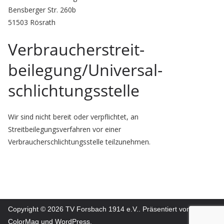
Bensberger Str. 260b
51503 Rösrath
Verbraucher­streit­
beilegung/Universal­
schlichtungs­stelle
Wir sind nicht bereit oder verpflichtet, an
Streitbeilegungsverfahren vor einer
Verbraucherschlichtungsstelle teilzunehmen.
Copyright © 2026
TV Forsbach 1914 e.V.
. Präsentiert von
ColorMag
und
WordPress
.