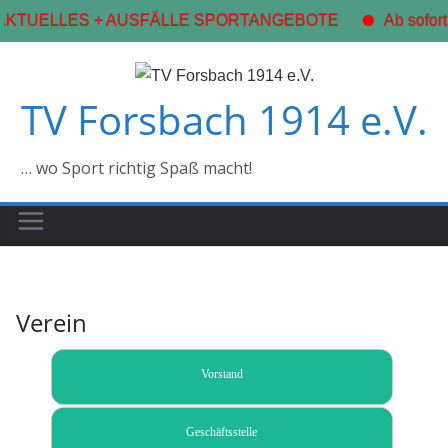
AKTUELLES + AUSFÄLLE SPORTANGEBOTE
Ab sofort
Zum
Inhalt
TV Forsbach 1914 e.V.
springen
… wo Sport richtig Spaß macht!
Verein
Vorstand
Geschäftsstelle