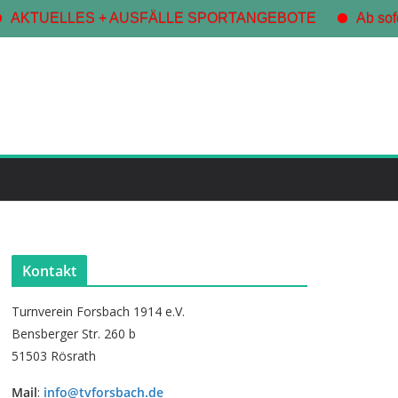
AKTUELLES + AUSFÄLLE SPORTANGEBOTE
Ab sofor
Kontakt
Turnverein Forsbach 1914 e.V.
Bensberger Str. 260 b
51503 Rösrath
Mail
:
info@tvforsbach.de