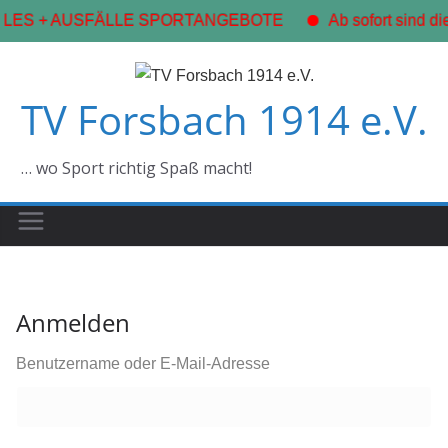
LES + AUSFÄLLE SPORTANGEBOTE
Ab sofort sind di
Zum
Inhalt
TV Forsbach 1914 e.V.
springen
… wo Sport richtig Spaß macht!
Anmelden
Benutzername oder E-Mail-Adresse