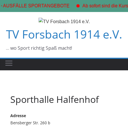
+ AUSFÄLLE SPORTANGEBOTE
Ab sofort sind die Kurs
Zum
Inhalt
TV Forsbach 1914 e.V.
springen
… wo Sport richtig Spaß macht!
Sporthalle Halfenhof
Adresse
Bensberger Str. 260 b