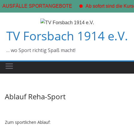
+ AUSFÄLLE SPORTANGEBOTE
Ab sofort sind die Kurs
Zum
Inhalt
TV Forsbach 1914 e.V.
springen
… wo Sport richtig Spaß macht!
Ablauf Reha-Sport
Zum sportlichen Ablauf: