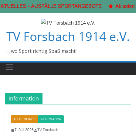
TUELLES + AUSFÄLLE SPORTANGEBOTE
Ab sofort s
Zum
Inhalt
TV Forsbach 1914 e.V.
springen
… wo Sport richtig Spaß macht!
Information
ALLGEMEINES
INFORMATION
7. Juli 2026
TV Forsbach