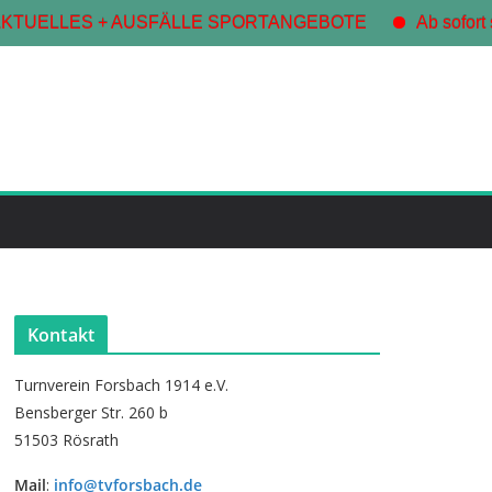
TUELLES + AUSFÄLLE SPORTANGEBOTE
Ab sofort s
Kontakt
Turnverein Forsbach 1914 e.V.
Bensberger Str. 260 b
51503 Rösrath
Mail
:
info@tvforsbach.de