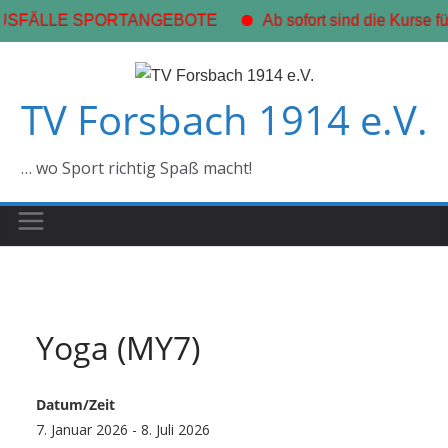
USFÄLLE SPORTANGEBOTE
Ab sofort sind die Kurse fü
Zum
Inhalt
TV Forsbach 1914 e.V.
springen
… wo Sport richtig Spaß macht!
Yoga (MY7)
Datum/Zeit
7. Januar 2026 - 8. Juli 2026