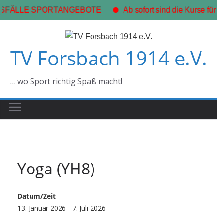
SFÄLLE SPORTANGEBOTE
Ab sofort sind die Kurse für
Zum
Inhalt
TV Forsbach 1914 e.V.
springen
… wo Sport richtig Spaß macht!
Yoga (YH8)
Datum/Zeit
13. Januar 2026 - 7. Juli 2026