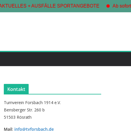
KTUELLES + AUSFÄLLE SPORTANGEBOTE
Ab sofort s
Kontakt
Turnverein Forsbach 1914 e.V.
Bensberger Str. 260 b
51503 Rösrath
Mail
:
info@tvforsbach.de